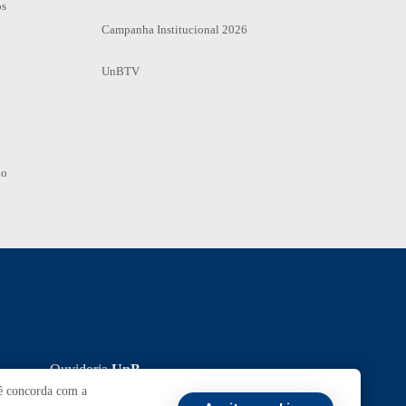
os
Campanha Institucional 2026
UnBTV
io
Ouvidoria
UnB
cê concorda com a
ransparência e Prestação de Contas