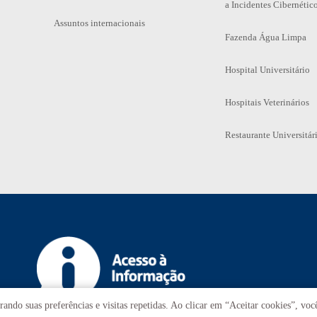
a Incidentes Cibernétic
Assuntos internacionais
Fazenda Água Limpa
Hospital Universitário
Hospitais Veterinários
Restaurante Universitár
ando suas preferências e visitas repetidas. Ao clicar em “Aceitar cookies”, vo
T